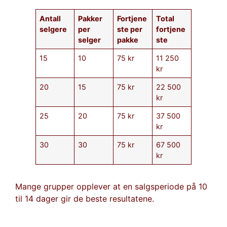
Antall
Pakker
Fortjene
Total
selgere
per
ste per
fortjene
selger
pakke
ste
15
10
75 kr
11 250
kr
20
15
75 kr
22 500
kr
25
20
75 kr
37 500
kr
30
30
75 kr
67 500
kr
Mange grupper opplever at en salgsperiode på 10
til 14 dager gir de beste resultatene.