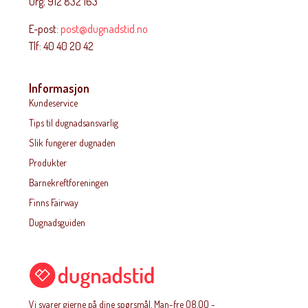
Org; 912 832 163
E-post:
post@dugnadstid.no
Tlf: 40 40 20 42
Informasjon
Kundeservice
Tips til dugnadsansvarlig
Slik fungerer dugnaden
Produkter
Barnekreftforeningen
Finns Fairway
Dugnadsguiden
Vi svarer gjerne på dine spørsmål. Man-fre O8.OO -