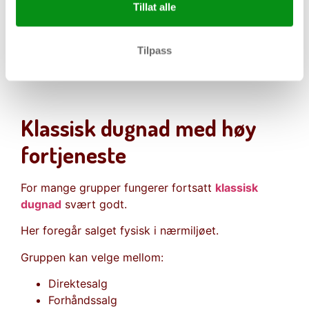
Tillat alle
Selg til hele Norge
Ingen pengehåndtering
Tilpass
Full oversikt over salget
Enkel administrasjon
Klassisk dugnad med høy
fortjeneste
For mange grupper fungerer fortsatt
klassisk
dugnad
svært godt.
Her foregår salget fysisk i nærmiljøet.
Gruppen kan velge mellom:
Direktesalg
Forhåndssalg