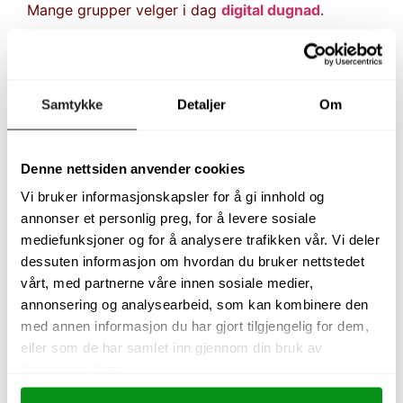
Mange grupper velger i dag
digital dugnad
.
Hver selger får sin egen nettbutikk og kan dele
den med:
Familie
Samtykke
Detaljer
Om
Venner
Besteforeldre
Naboer
Denne nettsiden anvender cookies
Støttespillere
Vi bruker informasjonskapsler for å gi innhold og
Kundene bestiller og betaler direkte på nett.
annonser et personlig preg, for å levere sosiale
mediefunksjoner og for å analysere trafikken vår. Vi deler
Når salgsperioden er avsluttet, sendes produktene
dessuten informasjon om hvordan du bruker nettstedet
samlet til gruppen slik at hver selger kan levere
vårt, med partnerne våre innen sosiale medier,
bestillingene til sine kunder.
annonsering og analysearbeid, som kan kombinere den
For kunder som ønsker hjemlevering kan
med annen informasjon du har gjort tilgjengelig for dem,
Dugnadstid sende varene direkte til mottakeren
eller som de har samlet inn gjennom din bruk av
mot en fraktkostnad på 59 kr.
tjenestene deres.
Fordeler: