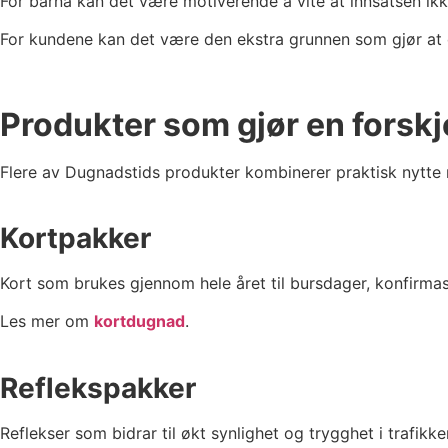
For barna kan det være motiverende å vite at innsatsen ikke
For kundene kan det være den ekstra grunnen som gjør at d
Produkter som gjør en forskj
Flere av Dugnadstids produkter kombinerer praktisk nytte
Kortpakker
Kort som brukes gjennom hele året til bursdager, konfirma
Les mer om
kortdugnad
.
Reflekspakker
Reflekser som bidrar til økt synlighet og trygghet i trafikke