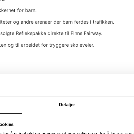
kkerhet for barn.
iviteter og andre arenaer der barn ferdes i trafikken.
olgte Reflekspakke direkte til Finns Fairway.
en og til arbeidet for tryggere skoleveier.
?
Detaljer
kroner til et veldedig formål.
ookies
et bidrar til noe større.
 for å gi innhold og annonser et personlig preg, for å levere sos