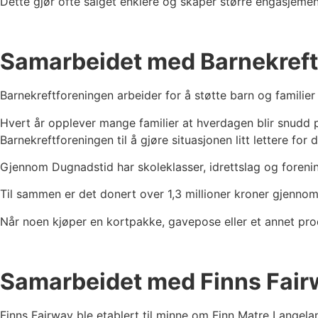
Dette gjør ofte salget enklere og skaper større engasjeme
Samarbeidet med Barnekreft
Barnekreftforeningen arbeider for å støtte barn og familie
Hvert år opplever mange familier at hverdagen blir snudd p
Barnekreftforeningen til å gjøre situasjonen litt lettere for
Gjennom Dugnadstid har skoleklasser, idrettslag og forenin
Til sammen er det donert over 1,3 millioner kroner gjenno
Når noen kjøper en kortpakke, gavepose eller et annet produ
Samarbeidet med Finns Fair
Finns Fairway ble etablert til minne om Finn Matre Langela