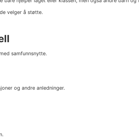
 bare hjelper laget eller klassen, men også andre barn og f
e velger å støtte.
ell
 med samfunnsnytte.
sjoner og andre anledninger.
n.