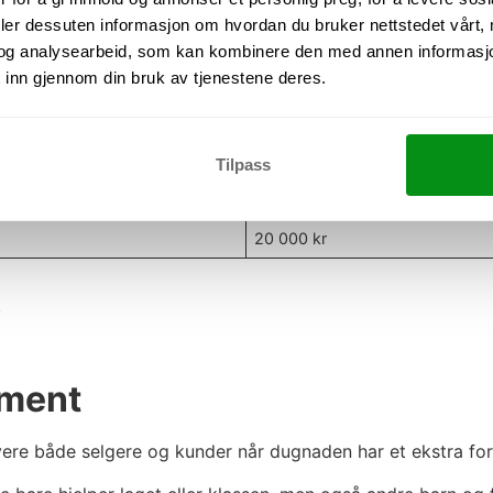
deler dessuten informasjon om hvordan du bruker nettstedet vårt,
og analysearbeid, som kan kombinere den med annen informasjon d
 inn gjennom din bruk av tjenestene deres.
Donasjon
200 kr
1 000 kr
Tilpass
2 000 kr
20 000 kr
.
ement
ivere både selgere og kunder når dugnaden har et ekstra fo