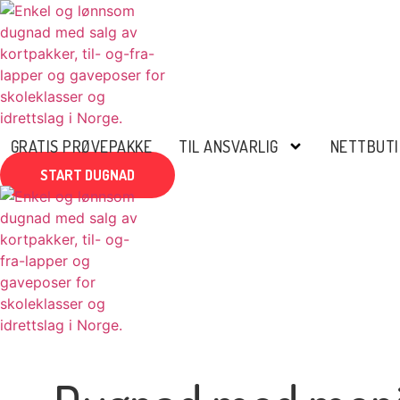
Skip
to
content
GRATIS PRØVEPAKKE
TIL ANSVARLIG
NETTBUTI
START DUGNAD