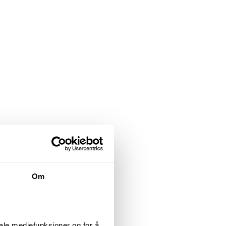
Om
iale mediefunksjoner og for å