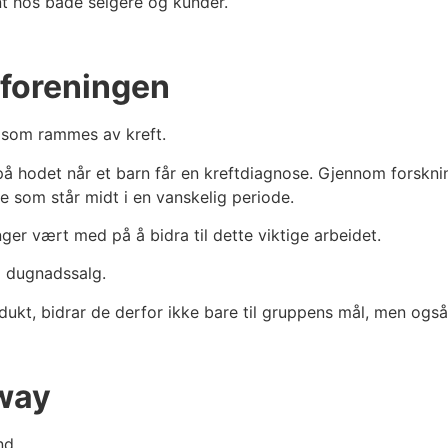
nt hos både selgere og kunder.
foreningen
r som rammes av kreft.
å hodet når et barn får en kreftdiagnose. Gjennom forsknin
 de som står midt i en vanskelig periode.
ger vært med på å bidra til dette viktige arbeidet.
m dugnadssalg.
kt, bidrar de derfor ikke bare til gruppens mål, men også t
way
nd.