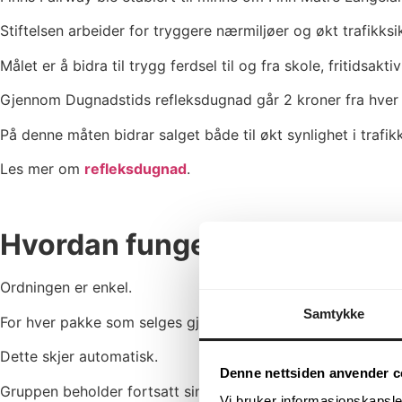
Stiftelsen arbeider for tryggere nærmiljøer og økt trafikksi
Målet er å bidra til trygg ferdsel til og fra skole, fritidsakt
Gjennom Dugnadstids refleksdugnad går 2 kroner fra hver s
På denne måten bidrar salget både til økt synlighet i trafikk
Les mer om
refleksdugnad
.
Hvordan fungerer ordningen
Ordningen er enkel.
Samtykke
For hver pakke som selges gjennom Dugnadstid, avsettes 2 
Dette skjer automatisk.
Denne nettsiden anvender c
Gruppen beholder fortsatt sin fortjeneste, samtidig som salg
Vi bruker informasjonskapsler