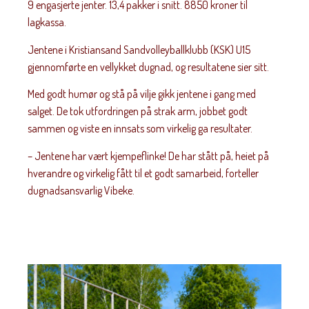
9 engasjerte jenter. 13,4 pakker i snitt. 8850 kroner til
lagkassa.
Jentene i Kristiansand Sandvolleyballklubb (KSK) U15
gjennomførte en vellykket dugnad, og resultatene sier sitt.
Med godt humør og stå på vilje gikk jentene i gang med
salget. De tok utfordringen på strak arm, jobbet godt
sammen og viste en innsats som virkelig ga resultater.
– Jentene har vært kjempeflinke! De har stått på, heiet på
hverandre og virkelig fått til et godt samarbeid, forteller
dugnadsansvarlig Vibeke.