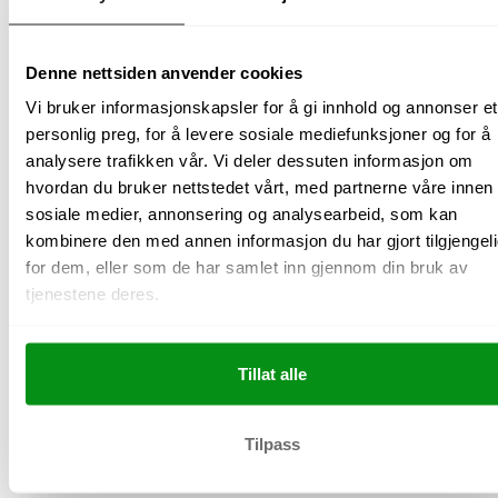
«Det er ekstra gøy å se når mange bidrar og jobber sammen mot et
felles mål. Da handler det om mye mer enn bare pengene man
Denne nettsiden anvender cookies
samler inn.»
Vi bruker informasjonskapsler for å gi innhold og annonser et
Dugnadsresultater
personlig preg, for å levere sosiale mediefunksjoner og for å
analysere trafikken vår. Vi deler dessuten informasjon om
KSK Jenter U15
hvordan du bruker nettstedet vårt, med partnerne våre innen
• 9 aktive selgere
sosiale medier, annonsering og analysearbeid, som kan
• 13,4 pakker i snitt per selger
kombinere den med annen informasjon du har gjort tilgjengel
• 8850 kroner til laget
for dem, eller som de har samlet inn gjennom din bruk av
tjenestene deres.
God innsats, jenter!
Tillat alle
Har deres lag også planer om å
starte dugnad?
Tilpass
Vi hjelper lag, klasser og foreninger med en enkel dugnad