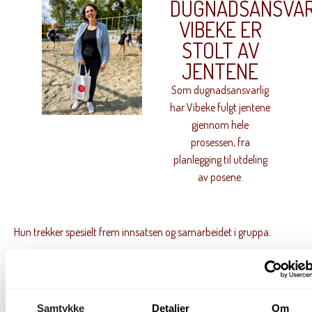
DUGNADSANSVAR
VIBEKE ER
STOLT AV
JENTENE
Som dugnadsansvarlig
har Vibeke fulgt jentene
gjennom hele
prosessen, fra
planlegging til utdeling
av posene.
Hun trekker spesielt frem innsatsen og samarbeidet i gruppa.
«Jentene har vært kjempeflinke. De har stått på, heiet på hverandre
og virkelig fått til et godt samarbeid.»
For Vibeke er det ikke bare summen som betyr noe.
Samtykke
Detaljer
Om