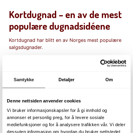
Kortdugnad – en av de mest
populære dugnadsidéene
Kortdugnad har blitt en av Norges mest populære
salgsdugnader.
Selgerne tilbyr pakker med bursdagskort og
gratulasjonskort som de fleste husstander har bruk
for gjennom hele året.
Samtykke
Detaljer
Om
Fordeler:
Produktene går ikke ut på dato
Denne nettsiden anvender cookies
Tar lite plass
Enkle å transportere
Vi bruker informasjonskapsler for å gi innhold og
Høy fortjeneste
annonser et personlig preg, for å levere sosiale
Passer alle aldersgrupper
mediefunksjoner og for å analysere trafikken vår. Vi deler
Les mer om
kortdugnad
.
dessuten informasjon om hvordan du bruker nettstedet