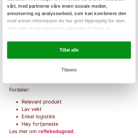
vårt, med partnerne våre innen sosiale medier,
annonsering og analysearbeid, som kan kombinere den
med annen informasjon du har gjort tilgjengelig for dem,
Refleksdugnad – en dugnad
eller som de har samlet inn gjennom din bruk av
med mening
tjenestene deres.
Tillat alle
Refleksdugnad er spesielt populært på høsten og
vinteren.
Tilpass
Produktene er enkle å selge fordi de bidrar til økt
synlighet og trygghet i trafikken.
Fordeler:
Relevant produkt
Lav vekt
Enkel logistikk
Høy fortjeneste
Les mer om
refleksdugnad
.